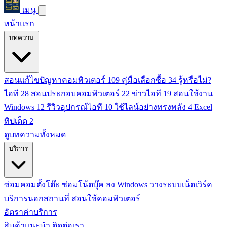
เมนู
หน้าแรก
บทความ
สอนแก้ไขปัญหาคอมพิวเตอร์
109
คู่มือเลือกซื้อ
34
รู้หรือไม่?
ไอที
28
สอนประกอบคอมพิวเตอร์
22
ข่าวไอที
19
สอนใช้งาน
Windows
12
รีวิวอุปกรณ์ไอที
10
ใช้ไลน์อย่างทรงพลัง
4
Excel
ทิปเด็ด
2
ดูบทความทั้งหมด
บริการ
ซ่อมคอมตั้งโต๊ะ
ซ่อมโน้ตบุ๊ค
ลง Windows
วางระบบเน็ตเวิร์ค
บริการนอกสถานที่
สอนใช้คอมพิวเตอร์
อัตราค่าบริการ
สินค้าแนะนำ
ติดต่อเรา