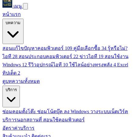
เมนู
หน้าแรก
บทความ
สอนแก้ไขปัญหาคอมพิวเตอร์
109
คู่มือเลือกซื้อ
34
รู้หรือไม่?
ไอที
28
สอนประกอบคอมพิวเตอร์
22
ข่าวไอที
19
สอนใช้งาน
Windows
12
รีวิวอุปกรณ์ไอที
10
ใช้ไลน์อย่างทรงพลัง
4
Excel
ทิปเด็ด
2
ดูบทความทั้งหมด
บริการ
ซ่อมคอมตั้งโต๊ะ
ซ่อมโน้ตบุ๊ค
ลง Windows
วางระบบเน็ตเวิร์ค
บริการนอกสถานที่
สอนใช้คอมพิวเตอร์
อัตราค่าบริการ
สินค้าแนะนำ
ติดต่อเรา