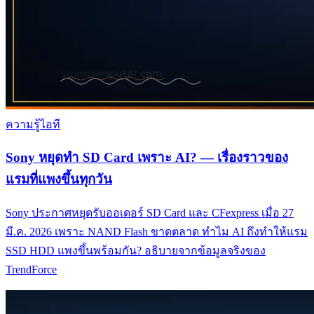
ความรู้ไอที
Sony หยุดทำ SD Card เพราะ AI? — เรื่องราวของ
แรมที่แพงขึ้นทุกวัน
Sony ประกาศหยุดรับออเดอร์ SD Card และ CFexpress เมื่อ 27
มี.ค. 2026 เพราะ NAND Flash ขาดตลาด ทำไม AI ถึงทำให้แรม
SSD HDD แพงขึ้นพร้อมกัน? อธิบายจากข้อมูลจริงของ
TrendForce