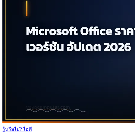
รู้หรือไม่? ไอที