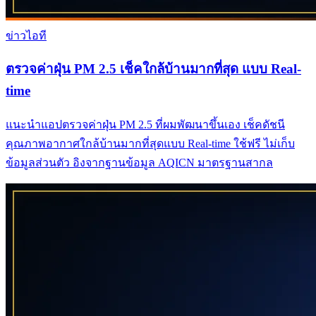
ข่าวไอที
ตรวจค่าฝุ่น PM 2.5 เช็คใกล้บ้านมากที่สุด แบบ Real-
time
แนะนำแอปตรวจค่าฝุ่น PM 2.5 ที่ผมพัฒนาขึ้นเอง เช็คดัชนี
คุณภาพอากาศใกล้บ้านมากที่สุดแบบ Real-time ใช้ฟรี ไม่เก็บ
ข้อมูลส่วนตัว อิงจากฐานข้อมูล AQICN มาตรฐานสากล