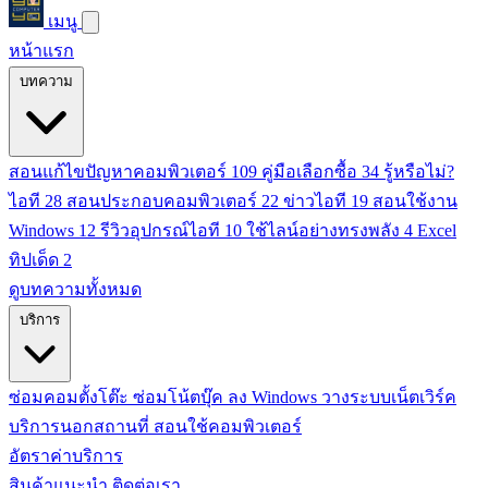
เมนู
หน้าแรก
บทความ
สอนแก้ไขปัญหาคอมพิวเตอร์
109
คู่มือเลือกซื้อ
34
รู้หรือไม่?
ไอที
28
สอนประกอบคอมพิวเตอร์
22
ข่าวไอที
19
สอนใช้งาน
Windows
12
รีวิวอุปกรณ์ไอที
10
ใช้ไลน์อย่างทรงพลัง
4
Excel
ทิปเด็ด
2
ดูบทความทั้งหมด
บริการ
ซ่อมคอมตั้งโต๊ะ
ซ่อมโน้ตบุ๊ค
ลง Windows
วางระบบเน็ตเวิร์ค
บริการนอกสถานที่
สอนใช้คอมพิวเตอร์
อัตราค่าบริการ
สินค้าแนะนำ
ติดต่อเรา