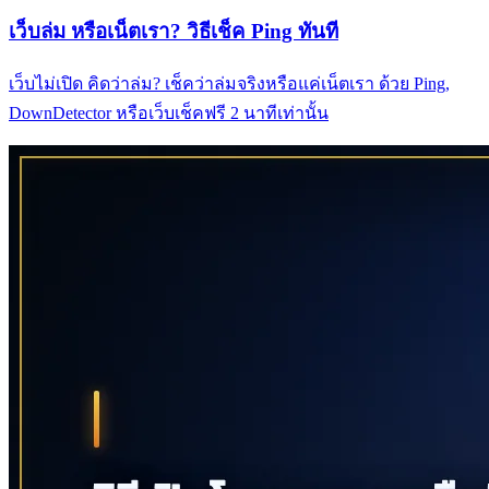
เว็บล่ม หรือเน็ตเรา? วิธีเช็ค Ping ทันที
เว็บไม่เปิด คิดว่าล่ม? เช็คว่าล่มจริงหรือแค่เน็ตเรา ด้วย Ping,
DownDetector หรือเว็บเช็คฟรี 2 นาทีเท่านั้น