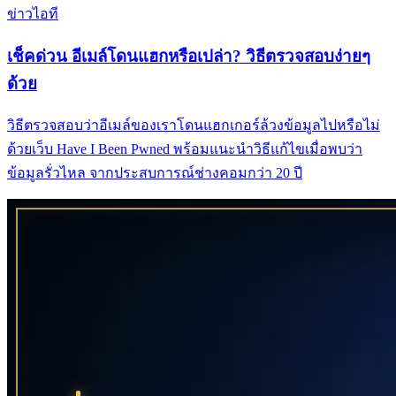
ข่าวไอที
เช็คด่วน อีเมล์โดนแฮกหรือเปล่า? วิธีตรวจสอบง่ายๆ
ด้วย
วิธีตรวจสอบว่าอีเมล์ของเราโดนแฮกเกอร์ล้วงข้อมูลไปหรือไม่
ด้วยเว็บ Have I Been Pwned พร้อมแนะนำวิธีแก้ไขเมื่อพบว่า
ข้อมูลรั่วไหล จากประสบการณ์ช่างคอมกว่า 20 ปี