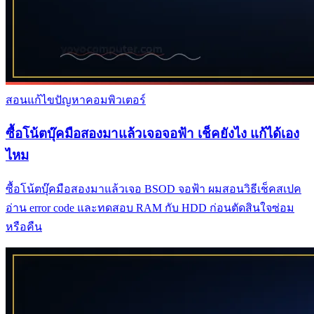
สอนแก้ไขปัญหาคอมพิวเตอร์
ซื้อโน้ตบุ๊คมือสองมาแล้วเจอจอฟ้า เช็คยังไง แก้ได้เอง
ไหม
ซื้อโน้ตบุ๊คมือสองมาแล้วเจอ BSOD จอฟ้า ผมสอนวิธีเช็คสเปค
อ่าน error code และทดสอบ RAM กับ HDD ก่อนตัดสินใจซ่อม
หรือคืน