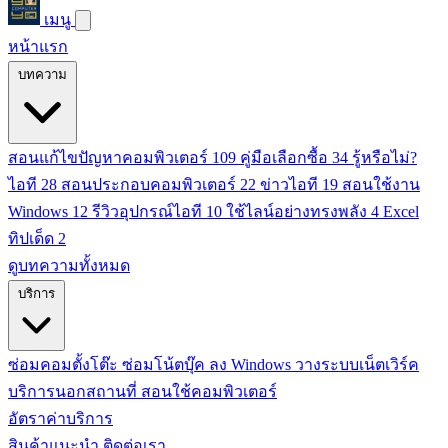
เมนู
หน้าแรก
บทความ
สอนแก้ไขปัญหาคอมพิวเตอร์
109
คู่มือเลือกซื้อ
34
รู้หรือไม่?
ไอที
28
สอนประกอบคอมพิวเตอร์
22
ข่าวไอที
19
สอนใช้งาน
Windows
12
รีวิวอุปกรณ์ไอที
10
ใช้ไลน์อย่างทรงพลัง
4
Excel
ทิปเด็ด
2
ดูบทความทั้งหมด
บริการ
ซ่อมคอมตั้งโต๊ะ
ซ่อมโน้ตบุ๊ค
ลง Windows
วางระบบเน็ตเวิร์ค
บริการนอกสถานที่
สอนใช้คอมพิวเตอร์
อัตราค่าบริการ
สินค้าแนะนำ
ติดต่อเรา