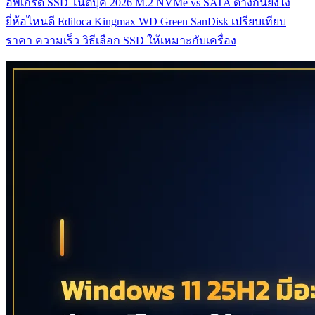
อัพเกรด SSD โน้ตบุ๊ค 2026 M.2 NVMe vs SATA ต่างกันยังไง
ยี่ห้อไหนดี Ediloca Kingmax WD Green SanDisk เปรียบเทียบ
ราคา ความเร็ว วิธีเลือก SSD ให้เหมาะกับเครื่อง