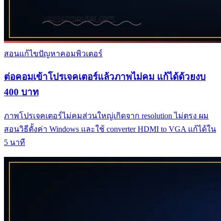
สอนแก้ไขปัญหาคอมพิวเตอร์
ต่อคอมเข้าโปรเจคเตอร์แล้วภาพไม่คม แก้ได้ด้วยงบ
400 บาท
ภาพโปรเจคเตอร์ไม่คมส่วนใหญ่เกิดจาก resolution ไม่ตรง ผม
สอนวิธีตั้งค่า Windows และใช้ converter HDMI to VGA แก้ได้ใน
5 นาที