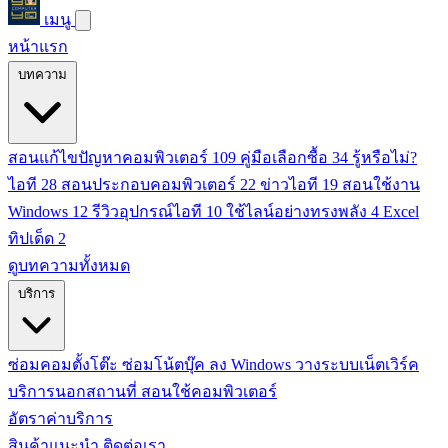
เมนู
หน้าแรก
บทความ
สอนแก้ไขปัญหาคอมพิวเตอร์
109
คู่มือเลือกซื้อ
34
รู้หรือไม่?
ไอที
28
สอนประกอบคอมพิวเตอร์
22
ข่าวไอที
19
สอนใช้งาน
Windows
12
รีวิวอุปกรณ์ไอที
10
ใช้ไลน์อย่างทรงพลัง
4
Excel
ทิปเด็ด
2
ดูบทความทั้งหมด
บริการ
ซ่อมคอมตั้งโต๊ะ
ซ่อมโน้ตบุ๊ค
ลง Windows
วางระบบเน็ตเวิร์ค
บริการนอกสถานที่
สอนใช้คอมพิวเตอร์
อัตราค่าบริการ
สินค้าแนะนำ
ติดต่อเรา