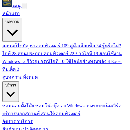
เมนู
หน้าแรก
บทความ
สอนแก้ไขปัญหาคอมพิวเตอร์
109
คู่มือเลือกซื้อ
34
รู้หรือไม่?
ไอที
28
สอนประกอบคอมพิวเตอร์
22
ข่าวไอที
19
สอนใช้งาน
Windows
12
รีวิวอุปกรณ์ไอที
10
ใช้ไลน์อย่างทรงพลัง
4
Excel
ทิปเด็ด
2
ดูบทความทั้งหมด
บริการ
ซ่อมคอมตั้งโต๊ะ
ซ่อมโน้ตบุ๊ค
ลง Windows
วางระบบเน็ตเวิร์ค
บริการนอกสถานที่
สอนใช้คอมพิวเตอร์
อัตราค่าบริการ
สินค้าแนะนำ
ติดต่อเรา