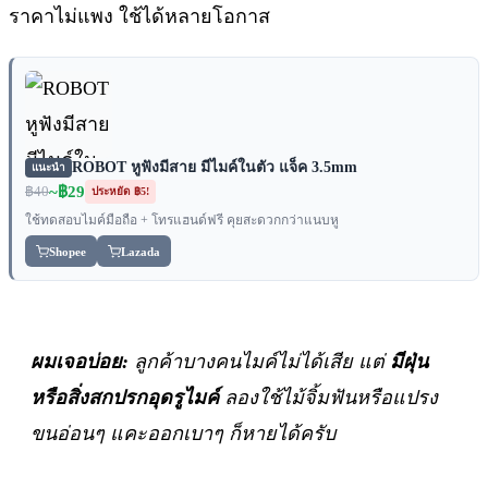
ราคาไม่แพง ใช้ได้หลายโอกาส
ROBOT หูฟังมีสาย มีไมค์ในตัว แจ็ค 3.5mm
แนะนำ
~฿29
฿40
ประหยัด ฿5!
ใช้ทดสอบไมค์มือถือ + โทรแฮนด์ฟรี คุยสะดวกกว่าแนบหู
Shopee
Lazada
ผมเจอบ่อย:
ลูกค้าบางคนไมค์ไม่ได้เสีย แต่
มีฝุ่น
หรือสิ่งสกปรกอุดรูไมค์
ลองใช้ไม้จิ้มฟันหรือแปรง
ขนอ่อนๆ แคะออกเบาๆ ก็หายได้ครับ