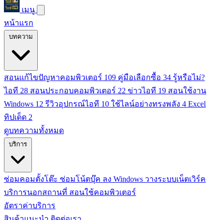
เมนู
หน้าแรก
บทความ
สอนแก้ไขปัญหาคอมพิวเตอร์
109
คู่มือเลือกซื้อ
34
รู้หรือไม่?
ไอที
28
สอนประกอบคอมพิวเตอร์
22
ข่าวไอที
19
สอนใช้งาน
Windows
12
รีวิวอุปกรณ์ไอที
10
ใช้ไลน์อย่างทรงพลัง
4
Excel
ทิปเด็ด
2
ดูบทความทั้งหมด
บริการ
ซ่อมคอมตั้งโต๊ะ
ซ่อมโน้ตบุ๊ค
ลง Windows
วางระบบเน็ตเวิร์ค
บริการนอกสถานที่
สอนใช้คอมพิวเตอร์
อัตราค่าบริการ
สินค้าแนะนำ
ติดต่อเรา