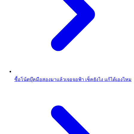
ซื้อโน้ตบุ๊คมือสองมาแล้วเจอจอฟ้า เช็คยังไง แก้ได้เองไหม