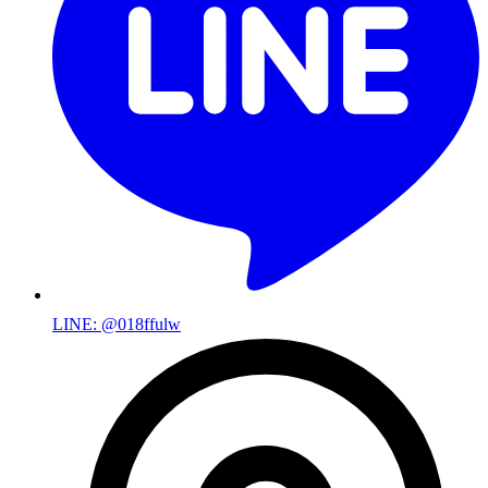
LINE: @018ffulw