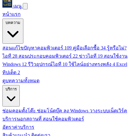
เมนู
หน้าแรก
บทความ
สอนแก้ไขปัญหาคอมพิวเตอร์
109
คู่มือเลือกซื้อ
34
รู้หรือไม่?
ไอที
28
สอนประกอบคอมพิวเตอร์
22
ข่าวไอที
19
สอนใช้งาน
Windows
12
รีวิวอุปกรณ์ไอที
10
ใช้ไลน์อย่างทรงพลัง
4
Excel
ทิปเด็ด
2
ดูบทความทั้งหมด
บริการ
ซ่อมคอมตั้งโต๊ะ
ซ่อมโน้ตบุ๊ค
ลง Windows
วางระบบเน็ตเวิร์ค
บริการนอกสถานที่
สอนใช้คอมพิวเตอร์
อัตราค่าบริการ
สินค้าแนะนำ
ติดต่อเรา