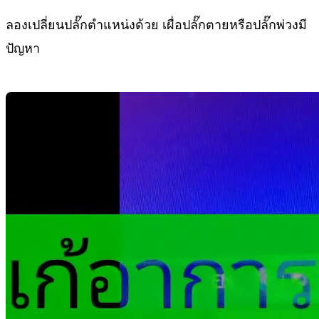
ลองเปลี่ยนปลั๊กตำแหน่งด้วย เผื่อปลั๊กตายหรือปลั๊กพ่วงมี
ปัญหา