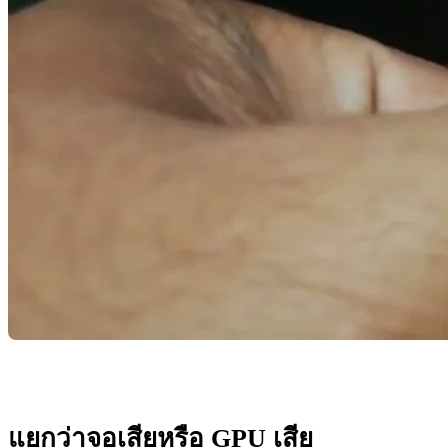
แยกว่าจอเสียหรือ GPU เสีย