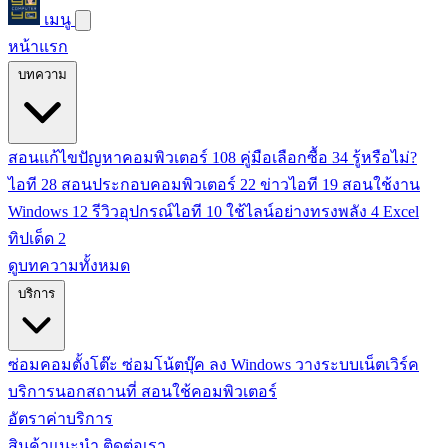
เมนู
หน้าแรก
บทความ
สอนแก้ไขปัญหาคอมพิวเตอร์
108
คู่มือเลือกซื้อ
34
รู้หรือไม่?
ไอที
28
สอนประกอบคอมพิวเตอร์
22
ข่าวไอที
19
สอนใช้งาน
Windows
12
รีวิวอุปกรณ์ไอที
10
ใช้ไลน์อย่างทรงพลัง
4
Excel
ทิปเด็ด
2
ดูบทความทั้งหมด
บริการ
ซ่อมคอมตั้งโต๊ะ
ซ่อมโน้ตบุ๊ค
ลง Windows
วางระบบเน็ตเวิร์ค
บริการนอกสถานที่
สอนใช้คอมพิวเตอร์
อัตราค่าบริการ
สินค้าแนะนำ
ติดต่อเรา