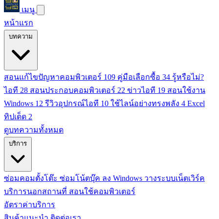
เมนู
หน้าแรก
บทความ
สอนแก้ไขปัญหาคอมพิวเตอร์
109
คู่มือเลือกซื้อ
34
รู้หรือไม่?
ไอที
28
สอนประกอบคอมพิวเตอร์
22
ข่าวไอที
19
สอนใช้งาน
Windows
12
รีวิวอุปกรณ์ไอที
10
ใช้ไลน์อย่างทรงพลัง
4
Excel
ทิปเด็ด
2
ดูบทความทั้งหมด
บริการ
ซ่อมคอมตั้งโต๊ะ
ซ่อมโน้ตบุ๊ค
ลง Windows
วางระบบเน็ตเวิร์ค
บริการนอกสถานที่
สอนใช้คอมพิวเตอร์
อัตราค่าบริการ
สินค้าแนะนำ
ติดต่อเรา