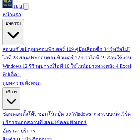
เมนู
หน้าแรก
บทความ
สอนแก้ไขปัญหาคอมพิวเตอร์
109
คู่มือเลือกซื้อ
34
รู้หรือไม่?
ไอที
28
สอนประกอบคอมพิวเตอร์
22
ข่าวไอที
19
สอนใช้งาน
Windows
12
รีวิวอุปกรณ์ไอที
10
ใช้ไลน์อย่างทรงพลัง
4
Excel
ทิปเด็ด
2
ดูบทความทั้งหมด
บริการ
ซ่อมคอมตั้งโต๊ะ
ซ่อมโน้ตบุ๊ค
ลง Windows
วางระบบเน็ตเวิร์ค
บริการนอกสถานที่
สอนใช้คอมพิวเตอร์
อัตราค่าบริการ
สินค้าแนะนำ
ติดต่อเรา