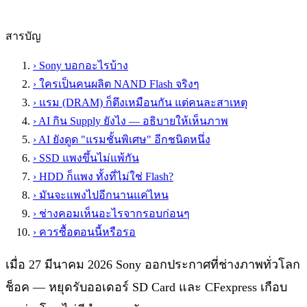
สารบัญ
›
Sony บอกอะไรบ้าง
›
ใครเป็นคนผลิต NAND Flash จริงๆ
›
แรม (DRAM) ก็ตึงเหมือนกัน แต่คนละสาเหตุ
›
AI กิน Supply ยังไง — อธิบายให้เห็นภาพ
›
AI ยังดูด "แรมชั้นพิเศษ" อีกชนิดหนึ่ง
›
SSD แพงขึ้นไม่แพ้กัน
›
HDD ก็แพง ทั้งที่ไม่ใช่ Flash?
›
มันจะแพงไปอีกนานแค่ไหน
›
ช่างคอมเห็นอะไรจากรอบก่อนๆ
›
ควรซื้อตอนนี้หรือรอ
เมื่อ 27 มีนาคม 2026 Sony ออกประกาศที่ช่างภาพทั่วโลก
ช็อค — หยุดรับออเดอร์ SD Card และ CFexpress เกือบ