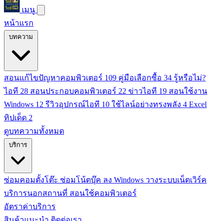
เมนู
หน้าแรก
บทความ
สอนแก้ไขปัญหาคอมพิวเตอร์
109
คู่มือเลือกซื้อ
34
รู้หรือไม่?
ไอที
28
สอนประกอบคอมพิวเตอร์
22
ข่าวไอที
19
สอนใช้งาน
Windows
12
รีวิวอุปกรณ์ไอที
10
ใช้ไลน์อย่างทรงพลัง
4
Excel
ทิปเด็ด
2
ดูบทความทั้งหมด
บริการ
ซ่อมคอมตั้งโต๊ะ
ซ่อมโน้ตบุ๊ค
ลง Windows
วางระบบเน็ตเวิร์ค
บริการนอกสถานที่
สอนใช้คอมพิวเตอร์
อัตราค่าบริการ
สินค้าแนะนำ
ติดต่อเรา