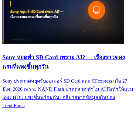
Sony หยุดทำ SD Card เพราะ AI? — เรื่องราวของ
แรมที่แพงขึ้นทุกวัน
Sony ประกาศหยุดรับออเดอร์ SD Card และ CFexpress เมื่อ 27
มี.ค. 2026 เพราะ NAND Flash ขาดตลาด ทำไม AI ถึงทำให้แรม
SSD HDD แพงขึ้นพร้อมกัน? อธิบายจากข้อมูลจริงของ
TrendForce