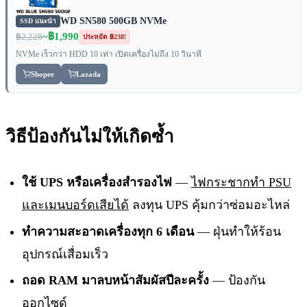
WD SN580 500GB NVMe
SSD แนะนำ
~฿1,990
฿2,228
ประหยัด ฿238!
NVMe เร็วกว่า HDD 10 เท่า เปิดเครื่องไม่ถึง 10 วินาที
Shopee
Lazada
วิธีป้องกันไม่ให้เกิดซ้ำ
ใช้ UPS หรือเครื่องสำรองไฟ
—
ไฟกระชากทำ PSU
และเมนบอร์ดเสียได้
ลงทุน UPS คุ้มกว่าซ่อมอะไหล่
ทำความสะอาดเครื่องทุก 6 เดือน
— ฝุ่นทำให้ร้อน
อุปกรณ์เสื่อมเร็ว
ถอด RAM มาลบหน้าสัมผัสปีละครั้ง
— ป้องกัน
ออกไซด์