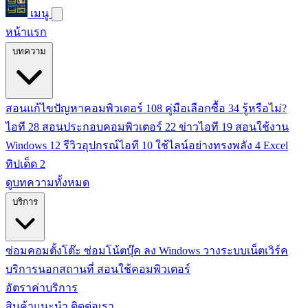
เมนู
หน้าแรก
บทความ
สอนแก้ไขปัญหาคอมพิวเตอร์
108
คู่มือเลือกซื้อ
34
รู้หรือไม่?
ไอที
28
สอนประกอบคอมพิวเตอร์
22
ข่าวไอที
19
สอนใช้งาน
Windows
12
รีวิวอุปกรณ์ไอที
10
ใช้ไลน์อย่างทรงพลัง
4
Excel
ทิปเด็ด
2
ดูบทความทั้งหมด
บริการ
ซ่อมคอมตั้งโต๊ะ
ซ่อมโน้ตบุ๊ค
ลง Windows
วางระบบเน็ตเวิร์ค
บริการนอกสถานที่
สอนใช้คอมพิวเตอร์
อัตราค่าบริการ
สินค้าแนะนำ
ติดต่อเรา