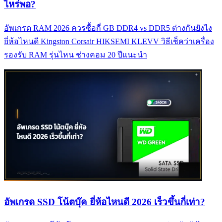
ไหร่พอ?
อัพเกรด RAM 2026 ควรซื้อกี่ GB DDR4 vs DDR5 ต่างกันยังไง
ยี่ห้อไหนดี Kingston Corsair HIKSEMI KLEVV วิธีเช็คว่าเครื่อง
รองรับ RAM รุ่นไหน ช่างคอม 20 ปีแนะนำ
อัพเกรด SSD โน้ตบุ๊ค ยี่ห้อไหนดี 2026 เร็วขึ้นกี่เท่า?