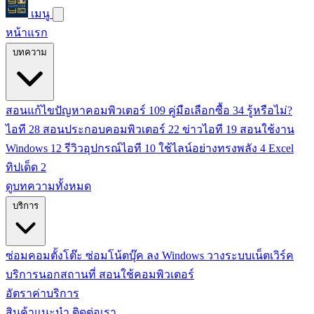
เมนู
หน้าแรก
บทความ
สอนแก้ไขปัญหาคอมพิวเตอร์
109
คู่มือเลือกซื้อ
34
รู้หรือไม่?
ไอที
28
สอนประกอบคอมพิวเตอร์
22
ข่าวไอที
19
สอนใช้งาน
Windows
12
รีวิวอุปกรณ์ไอที
10
ใช้ไลน์อย่างทรงพลัง
4
Excel
ทิปเด็ด
2
ดูบทความทั้งหมด
บริการ
ซ่อมคอมตั้งโต๊ะ
ซ่อมโน้ตบุ๊ค
ลง Windows
วางระบบเน็ตเวิร์ค
บริการนอกสถานที่
สอนใช้คอมพิวเตอร์
อัตราค่าบริการ
สินค้าแนะนำ
ติดต่อเรา