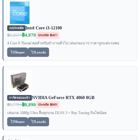
Intel Core i3-12100
งบประหยัด
~฿4,870
฿5,357
ประหยัด ฿487!
4 Core 8 Thread พอสำหรับทำงานทั่วไป เล่นเกมเบาๆ ราคาถูกแต่แรงพอ
Shopee
Lazada
NVIDIA GeForce RTX 4060 8GB
การ์ดจอแนะนำ
~฿8,890
฿9,779
ประหยัด ฿889!
เล่นเกม 1080p Ultra ลื่นทุกเกม DLSS 3 + Ray Tracing กินไฟน้อย
Shopee
Lazada