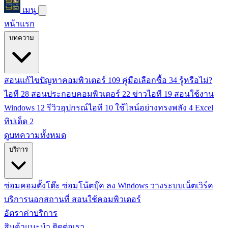
เมนู
หน้าแรก
บทความ
สอนแก้ไขปัญหาคอมพิวเตอร์
109
คู่มือเลือกซื้อ
34
รู้หรือไม่?
ไอที
28
สอนประกอบคอมพิวเตอร์
22
ข่าวไอที
19
สอนใช้งาน
Windows
12
รีวิวอุปกรณ์ไอที
10
ใช้ไลน์อย่างทรงพลัง
4
Excel
ทิปเด็ด
2
ดูบทความทั้งหมด
บริการ
ซ่อมคอมตั้งโต๊ะ
ซ่อมโน้ตบุ๊ค
ลง Windows
วางระบบเน็ตเวิร์ค
บริการนอกสถานที่
สอนใช้คอมพิวเตอร์
อัตราค่าบริการ
สินค้าแนะนำ
ติดต่อเรา