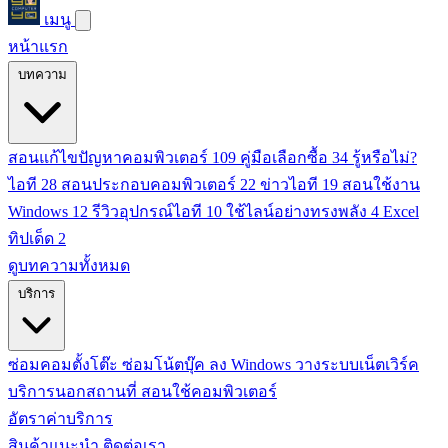
เมนู
หน้าแรก
บทความ
สอนแก้ไขปัญหาคอมพิวเตอร์
109
คู่มือเลือกซื้อ
34
รู้หรือไม่?
ไอที
28
สอนประกอบคอมพิวเตอร์
22
ข่าวไอที
19
สอนใช้งาน
Windows
12
รีวิวอุปกรณ์ไอที
10
ใช้ไลน์อย่างทรงพลัง
4
Excel
ทิปเด็ด
2
ดูบทความทั้งหมด
บริการ
ซ่อมคอมตั้งโต๊ะ
ซ่อมโน้ตบุ๊ค
ลง Windows
วางระบบเน็ตเวิร์ค
บริการนอกสถานที่
สอนใช้คอมพิวเตอร์
อัตราค่าบริการ
สินค้าแนะนำ
ติดต่อเรา