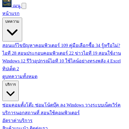
เมนู
หน้าแรก
บทความ
สอนแก้ไขปัญหาคอมพิวเตอร์
109
คู่มือเลือกซื้อ
34
รู้หรือไม่?
ไอที
28
สอนประกอบคอมพิวเตอร์
22
ข่าวไอที
19
สอนใช้งาน
Windows
12
รีวิวอุปกรณ์ไอที
10
ใช้ไลน์อย่างทรงพลัง
4
Excel
ทิปเด็ด
2
ดูบทความทั้งหมด
บริการ
ซ่อมคอมตั้งโต๊ะ
ซ่อมโน้ตบุ๊ค
ลง Windows
วางระบบเน็ตเวิร์ค
บริการนอกสถานที่
สอนใช้คอมพิวเตอร์
อัตราค่าบริการ
สินค้าแนะนำ
ติดต่อเรา