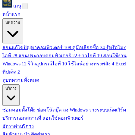
เมนู
หน้าแรก
บทความ
สอนแก้ไขปัญหาคอมพิวเตอร์
108
คู่มือเลือกซื้อ
34
รู้หรือไม่?
ไอที
28
สอนประกอบคอมพิวเตอร์
22
ข่าวไอที
19
สอนใช้งาน
Windows
12
รีวิวอุปกรณ์ไอที
10
ใช้ไลน์อย่างทรงพลัง
4
Excel
ทิปเด็ด
2
ดูบทความทั้งหมด
บริการ
ซ่อมคอมตั้งโต๊ะ
ซ่อมโน้ตบุ๊ค
ลง Windows
วางระบบเน็ตเวิร์ค
บริการนอกสถานที่
สอนใช้คอมพิวเตอร์
อัตราค่าบริการ
สินค้าแนะนำ
ติดต่อเรา