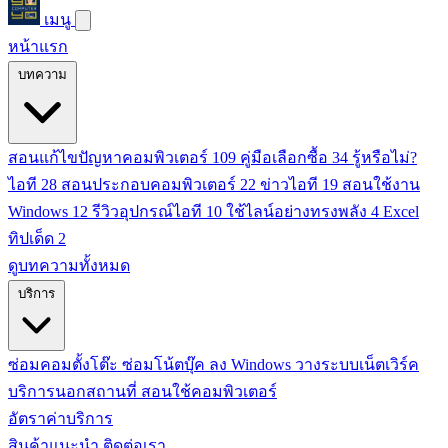
เมนู
หน้าแรก
บทความ
สอนแก้ไขปัญหาคอมพิวเตอร์
109
คู่มือเลือกซื้อ
34
รู้หรือไม่?
ไอที
28
สอนประกอบคอมพิวเตอร์
22
ข่าวไอที
19
สอนใช้งาน
Windows
12
รีวิวอุปกรณ์ไอที
10
ใช้ไลน์อย่างทรงพลัง
4
Excel
ทิปเด็ด
2
ดูบทความทั้งหมด
บริการ
ซ่อมคอมตั้งโต๊ะ
ซ่อมโน้ตบุ๊ค
ลง Windows
วางระบบเน็ตเวิร์ค
บริการนอกสถานที่
สอนใช้คอมพิวเตอร์
อัตราค่าบริการ
สินค้าแนะนำ
ติดต่อเรา