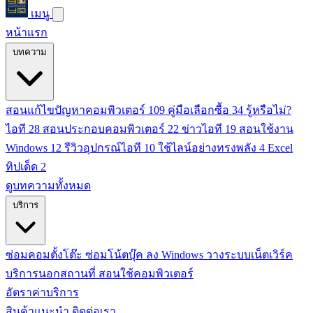
เมนู
หน้าแรก
บทความ
สอนแก้ไขปัญหาคอมพิวเตอร์
109
คู่มือเลือกซื้อ
34
รู้หรือไม่?
ไอที
28
สอนประกอบคอมพิวเตอร์
22
ข่าวไอที
19
สอนใช้งาน
Windows
12
รีวิวอุปกรณ์ไอที
10
ใช้ไลน์อย่างทรงพลัง
4
Excel
ทิปเด็ด
2
ดูบทความทั้งหมด
บริการ
ซ่อมคอมตั้งโต๊ะ
ซ่อมโน้ตบุ๊ค
ลง Windows
วางระบบเน็ตเวิร์ค
บริการนอกสถานที่
สอนใช้คอมพิวเตอร์
อัตราค่าบริการ
สินค้าแนะนำ
ติดต่อเรา